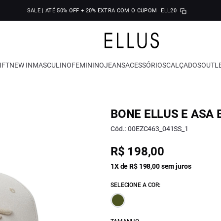
SALE | ATÉ 50% OFF + 20% EXTRA COM O CUPOM
ELL20
IFT
NEW IN
MASCULINO
FEMININO
JEANS
ACESSÓRIOS
CALÇADOS
OUTL
BONE ELLUS E ASA 
Cód.: 00EZC463_041SS_1
R$ 198,00
1X de R$ 198,00 sem juros
SELECIONE A COR: