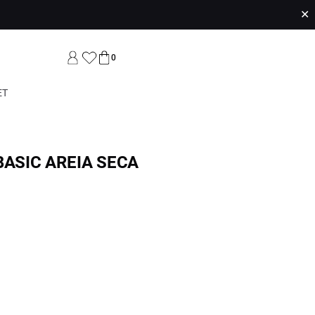
✕
0
ET
BASIC AREIA SECA