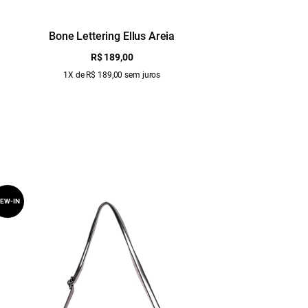
Bone Lettering Ellus Areia
Blus
R$ 189,00
1X de R$ 189,00 sem juros
EW-IN
NEW-IN