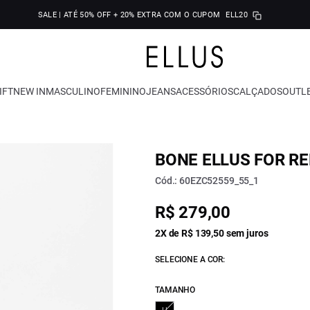
SALE | ATÉ 50% OFF + 20% EXTRA COM O CUPOM
ELL20
IFT
NEW IN
MASCULINO
FEMININO
JEANS
ACESSÓRIOS
CALÇADOS
OUTL
BONE ELLUS FOR RE
Cód.: 60EZC52559_55_1
R$ 279,00
2X de R$ 139,50 sem juros
SELECIONE A COR:
TAMANHO