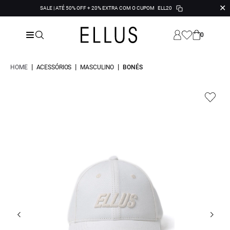
✕
SALE | ATÉ 50% OFF + 20% EXTRA COM O CUPOM
ELL20
0
|
|
|
HOME
ACESSÓRIOS
MASCULINO
BONÉS