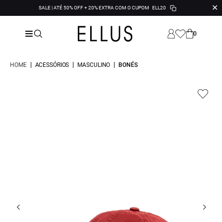
✕
SALE | ATÉ 50% OFF + 20% EXTRA COM O CUPOM
ELL20
0
|
|
|
HOME
ACESSÓRIOS
MASCULINO
BONÉS