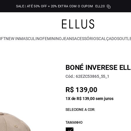
SALE | ATÉ 50% OFF + 20% EXTRA COM O CUPOM
ELL20
IFT
NEW IN
MASCULINO
FEMININO
JEANS
ACESSÓRIOS
CALÇADOS
OUTL
BONÉ INVERESE EL
Cód.: 62EZC53865_55_1
R$ 139,00
1X de R$ 139,00 sem juros
SELECIONE A COR:
TAMANHO