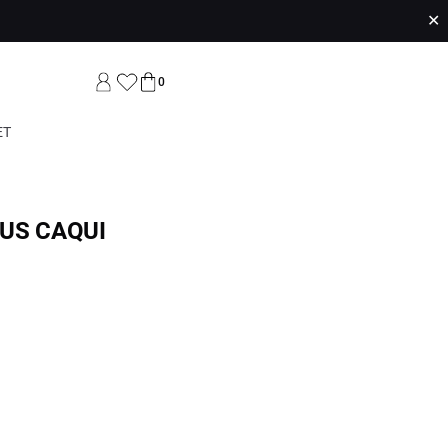
✕
0
ET
LUS CAQUI