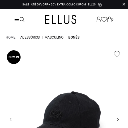
✕
SALE | ATÉ 50% OFF + 20% EXTRA COM O CUPOM
ELL20
0
|
|
|
HOME
ACESSÓRIOS
MASCULINO
BONÉS
NEW-IN