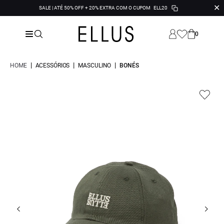
✕
SALE | ATÉ 50% OFF + 20% EXTRA COM O CUPOM
ELL20
0
|
|
|
HOME
ACESSÓRIOS
MASCULINO
BONÉS