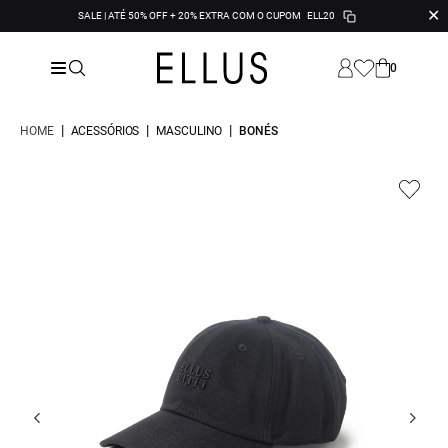
✕
SALE | ATÉ 50% OFF + 20% EXTRA COM O CUPOM
ELL20
0
|
|
|
HOME
ACESSÓRIOS
MASCULINO
BONÉS