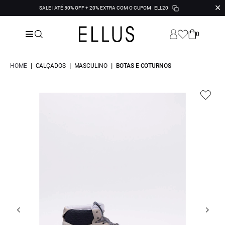
✕
SALE | ATÉ 50% OFF + 20% EXTRA COM O CUPOM
ELL20
0
|
|
|
HOME
CALÇADOS
MASCULINO
BOTAS E COTURNOS