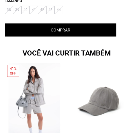
TAMANHO
38
39
40
41
42
43
44
COMPRAR
VOCÊ VAI CURTIR TAMBÉM
41%
OFF