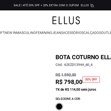
SALE | ATÉ 50% OFF + 20% EXTRA COM O CUPOM
ELL20
IFT
NEW IN
MASCULINO
FEMININO
JEANS
ACESSÓRIOS
CALÇADOS
OUTL
BOTA COTURNO ELL
Cód.: 62EZD13944_60_6
R$ 1.590,00
50% OFF
R$ 798,00
7X de R$ 114,00 sem juros
SELECIONE A COR: