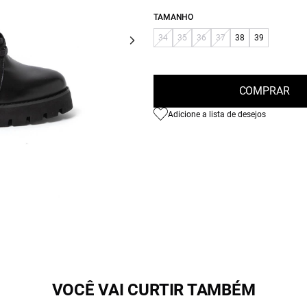
TAMANHO
34
35
36
37
38
39
COMPRAR
Adicione a lista de desejos
VOCÊ VAI CURTIR TAMBÉM