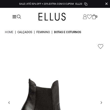
✕
SALE | ATÉ 50% OFF + 20% EXTRA COM O CUPOM
ELL20
0
|
|
|
HOME
CALÇADOS
FEMININO
BOTAS E COTURNOS