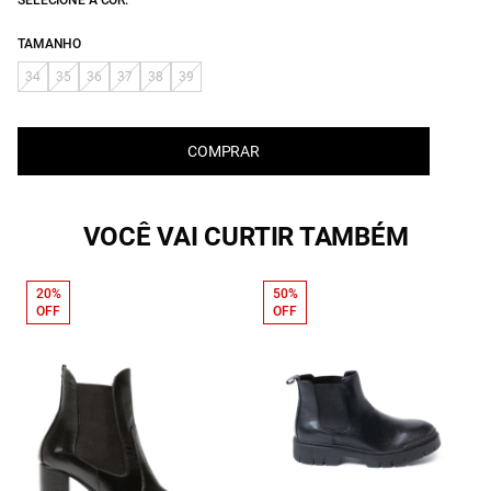
SELECIONE A COR:
TAMANHO
34
35
36
37
38
39
COMPRAR
VOCÊ VAI CURTIR TAMBÉM
20%
50%
OFF
OFF