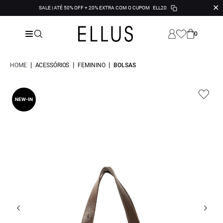
✕
SALE | ATÉ 50% OFF + 20% EXTRA COM O CUPOM
ELL20
0
|
|
|
HOME
ACESSÓRIOS
FEMININO
BOLSAS
NEW-IN