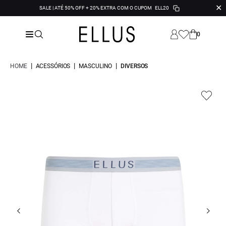
✕
SALE | ATÉ 50% OFF + 20% EXTRA COM O CUPOM
ELL20
0
|
|
|
HOME
ACESSÓRIOS
MASCULINO
DIVERSOS