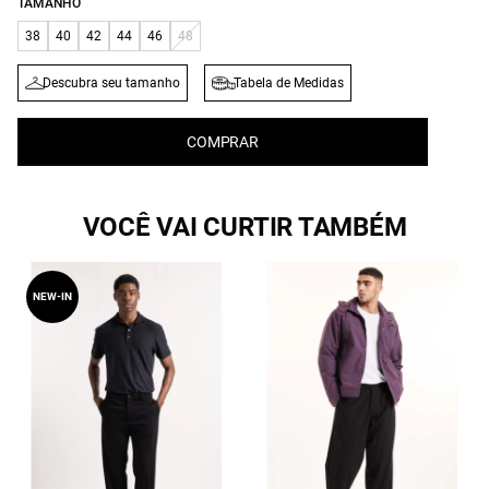
TAMANHO
38
40
42
44
46
48
Descubra seu tamanho
Tabela de Medidas
COMPRAR
VOCÊ VAI CURTIR TAMBÉM
NEW-IN