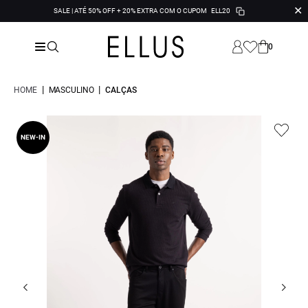
✕
SALE | ATÉ 50% OFF + 20% EXTRA COM O CUPOM
ELL20
0
|
|
HOME
MASCULINO
CALÇAS
NEW-IN