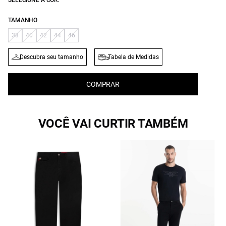
SELECIONE A COR:
TAMANHO
38
40
42
44
46
Descubra seu tamanho
Tabela de Medidas
COMPRAR
VOCÊ VAI CURTIR TAMBÉM