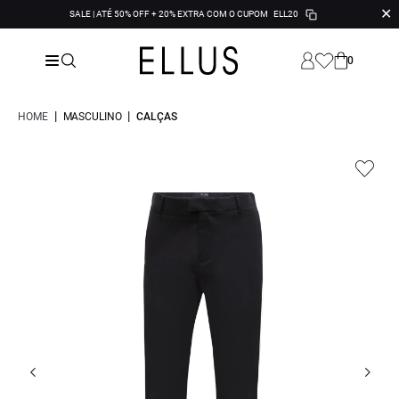
✕
SALE | ATÉ 50% OFF + 20% EXTRA COM O CUPOM
ELL20
0
|
|
HOME
MASCULINO
CALÇAS