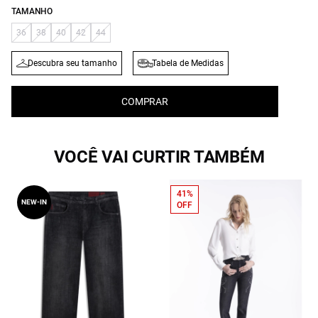
TAMANHO
36
38
40
42
44
Descubra seu tamanho
Tabela de Medidas
COMPRAR
VOCÊ VAI CURTIR TAMBÉM
41%
NEW-IN
OFF