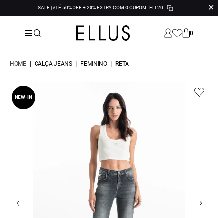
✕
SALE | ATÉ 50% OFF + 20% EXTRA COM O CUPOM
ELL20
0
|
|
|
HOME
CALÇA JEANS
FEMININO
RETA
NEW-IN