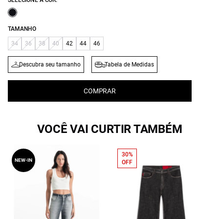
SELECIONE A COR:
TAMANHO
34
36
38
40
42
44
46
Descubra seu tamanho
Tabela de Medidas
COMPRAR
VOCÊ VAI CURTIR TAMBÉM
30%
NEW-IN
OFF