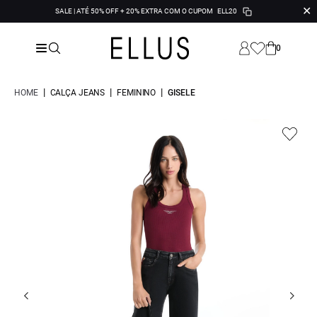
✕
SALE | ATÉ 50% OFF + 20% EXTRA COM O CUPOM
ELL20
0
|
|
|
HOME
CALÇA JEANS
FEMININO
GISELE