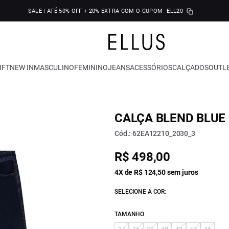
SALE | ATÉ 50% OFF + 20% EXTRA COM O CUPOM
ELL20
IFT
NEW IN
MASCULINO
FEMININO
JEANS
ACESSÓRIOS
CALÇADOS
OUTL
CALÇA BLEND BLUE 
Cód.: 62EA12210_2030_3
R$ 498,00
4X de R$ 124,50 sem juros
SELECIONE A COR:
TAMANHO