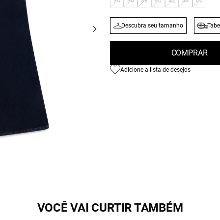
34
36
38
40
42
44
46
Descubra seu tamanho
Tabe
COMPRAR
Adicione a lista de desejos
VOCÊ VAI CURTIR TAMBÉM