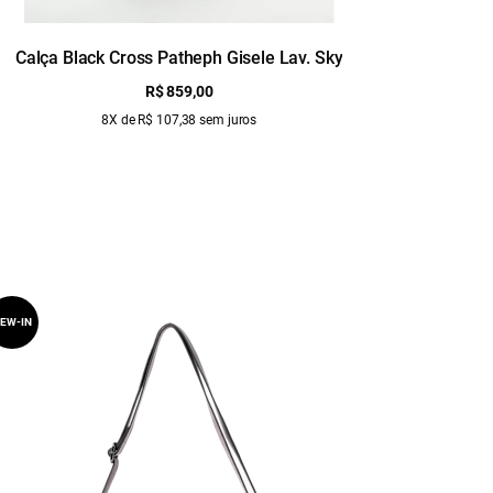
Calça Black Cross Patheph Gisele Lav. Sky
Cal
R$ 859,00
8X de R$ 107,38 sem juros
EW-IN
NEW-IN