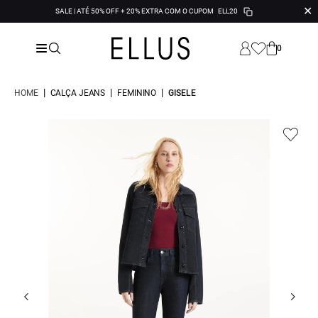
✕
SALE | ATÉ 50% OFF + 20% EXTRA COM O CUPOM
ELL20
0
|
|
|
HOME
CALÇA JEANS
FEMININO
GISELE