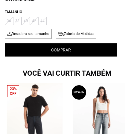
SELECIONE A COR:
TAMANHO
36
38
40
42
44
Descubra seu tamanho
Tabela de Medidas
COMPRAR
VOCÊ VAI CURTIR TAMBÉM
23%
NEW-IN
OFF