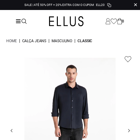
✕
SALE | ATÉ 50% OFF + 20% EXTRA COM O CUPOM
ELL20
0
|
|
|
HOME
CALÇA JEANS
MASCULINO
CLASSIC