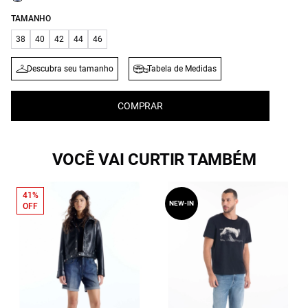
TAMANHO
38
40
42
44
46
Descubra seu tamanho
Tabela de Medidas
COMPRAR
VOCÊ VAI CURTIR TAMBÉM
41%
NEW-IN
OFF