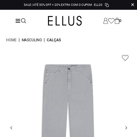
✕
SALE | ATÉ 50% OFF + 20% EXTRA COM O CUPOM
ELL20
0
|
|
HOME
MASCULINO
CALÇAS