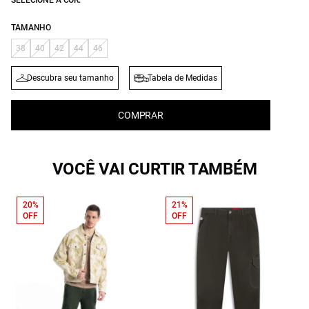
SELECIONE A COR:
TAMANHO
38
40
42
44
46
Descubra seu tamanho
Tabela de Medidas
COMPRAR
VOCÊ VAI CURTIR TAMBÉM
20%
21%
OFF
OFF