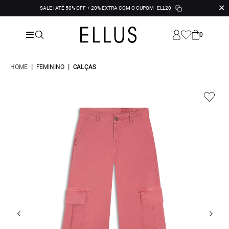
✕
SALE | ATÉ 50% OFF + 20% EXTRA COM O CUPOM
ELL20
0
|
|
HOME
FEMININO
CALÇAS