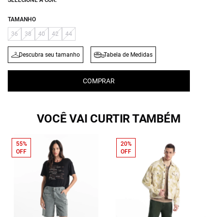
SELECIONE A COR:
TAMANHO
36
38
40
42
44
Descubra seu tamanho
Tabela de Medidas
COMPRAR
VOCÊ VAI CURTIR TAMBÉM
55%
20%
OFF
OFF