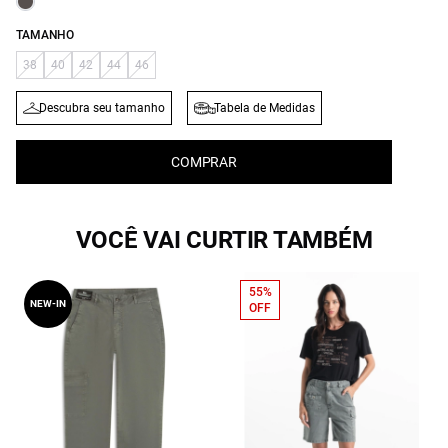
TAMANHO
38
40
42
44
46
Descubra seu tamanho
Tabela de Medidas
COMPRAR
VOCÊ VAI CURTIR TAMBÉM
55%
NEW-IN
OFF