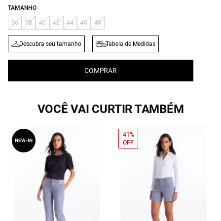
TAMANHO
36
38
40
42
44
46
48
Descubra seu tamanho
Tabela de Medidas
COMPRAR
VOCÊ VAI CURTIR TAMBÉM
41%
NEW-IN
OFF