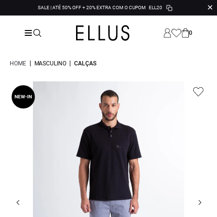
✕
SALE | ATÉ 50% OFF + 20% EXTRA COM O CUPOM
ELL20
0
|
|
HOME
MASCULINO
CALÇAS
NEW-IN