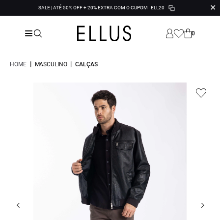
✕
SALE | ATÉ 50% OFF + 20% EXTRA COM O CUPOM
ELL20
0
|
|
HOME
MASCULINO
CALÇAS