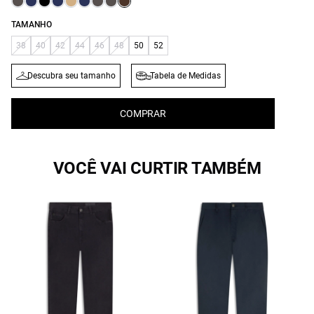
TAMANHO
38
40
42
44
46
48
50
52
Descubra seu tamanho
Tabela de Medidas
COMPRAR
VOCÊ VAI CURTIR TAMBÉM