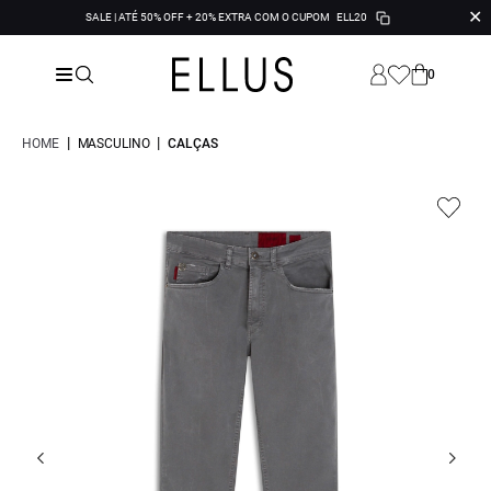
✕
SALE | ATÉ 50% OFF + 20% EXTRA COM O CUPOM
ELL20
0
|
|
HOME
MASCULINO
CALÇAS