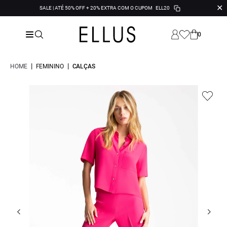
✕
SALE | ATÉ 50% OFF + 20% EXTRA COM O CUPOM
ELL20
0
|
|
HOME
FEMININO
CALÇAS