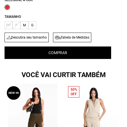
SELECIONE A COR:
TAMANHO
PP
P
M
G
Descubra seu tamanho
Tabela de Medidas
COMPRAR
VOCÊ VAI CURTIR TAMBÉM
50%
NEW-IN
OFF