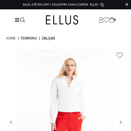
✕
SALE | ATÉ 50% OFF + 20% EXTRA COM O CUPOM
ELL20
0
|
|
HOME
FEMININO
CALÇAS