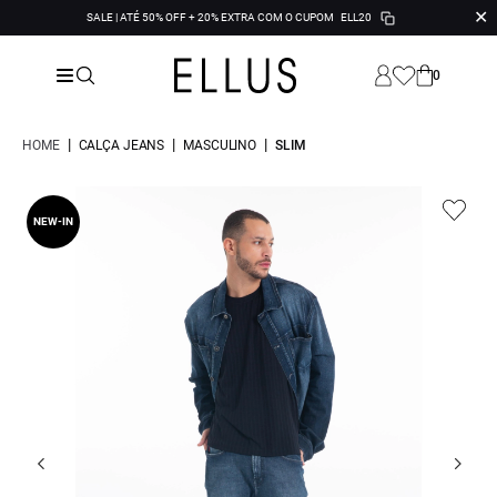
✕
SALE | ATÉ 50% OFF + 20% EXTRA COM O CUPOM
ELL20
0
|
|
|
HOME
CALÇA JEANS
MASCULINO
SLIM
NEW-IN