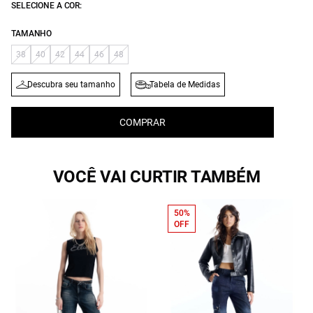
SELECIONE A COR:
TAMANHO
38
40
42
44
46
48
Descubra seu tamanho
Tabela de Medidas
COMPRAR
VOCÊ VAI CURTIR TAMBÉM
50%
OFF