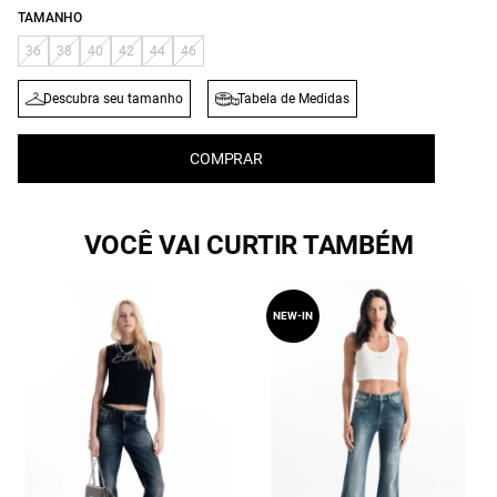
TAMANHO
36
38
40
42
44
46
Descubra seu tamanho
Tabela de Medidas
COMPRAR
VOCÊ VAI CURTIR TAMBÉM
NEW-IN