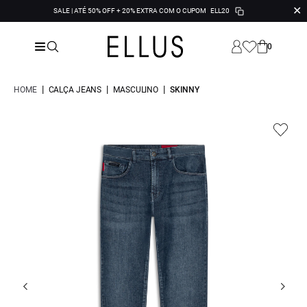
✕
SALE | ATÉ 50% OFF + 20% EXTRA COM O CUPOM
ELL20
0
|
|
|
HOME
CALÇA JEANS
MASCULINO
SKINNY