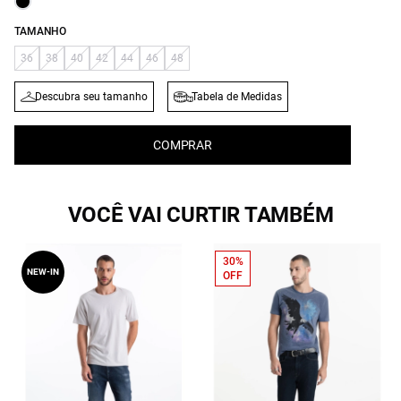
TAMANHO
36
38
40
42
44
46
48
Descubra seu tamanho
Tabela de Medidas
COMPRAR
VOCÊ VAI CURTIR TAMBÉM
30%
NEW-IN
OFF