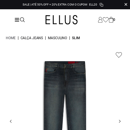
✕
SALE | ATÉ 50% OFF + 20% EXTRA COM O CUPOM
ELL20
0
|
|
|
HOME
CALÇA JEANS
MASCULINO
SLIM