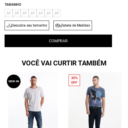
TAMANHO
36
38
40
42
44
46
48
Descubra seu tamanho
Tabela de Medidas
COMPRAR
VOCÊ VAI CURTIR TAMBÉM
30%
NEW-IN
OFF