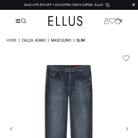
✕
SALE | ATÉ 50% OFF + 20% EXTRA COM O CUPOM
ELL20
0
|
|
|
HOME
CALÇA JEANS
MASCULINO
SLIM