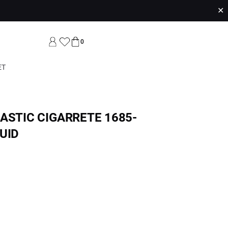
✕
0
ET
ASTIC CIGARRETE 1685-
UID