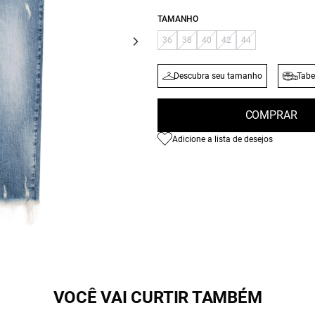
TAMANHO
36
38
40
42
44
Descubra seu tamanho
Tabe
COMPRAR
Adicione a lista de desejos
VOCÊ VAI CURTIR TAMBÉM