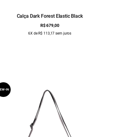
Calça Dark Forest Elastic Black
Calça D
R$ 679,00
6X de R$ 113,17 sem juros
EW-IN
NEW-IN