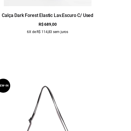
Calça Dark Forest Elastic Lav.Escuro C/ Used
Calça 
R$ 689,00
6X de R$ 114,83 sem juros
EW-IN
NEW-IN