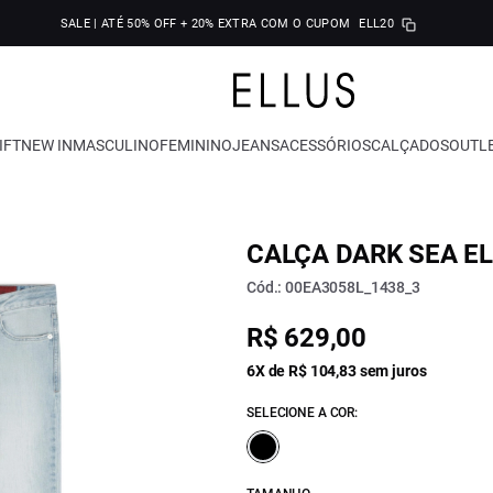
SALE | ATÉ 50% OFF + 20% EXTRA COM O CUPOM
ELL20
IFT
NEW IN
MASCULINO
FEMININO
JEANS
ACESSÓRIOS
CALÇADOS
OUTL
CALÇA DARK SEA E
Cód.: 00EA3058L_1438_3
R$ 629,00
6X de R$ 104,83 sem juros
SELECIONE A COR: