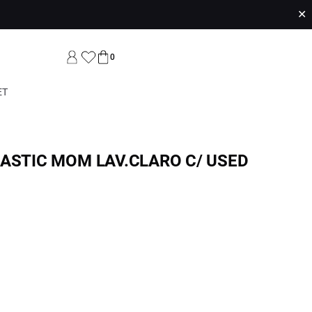
✕
0
ET
LASTIC MOM LAV.CLARO C/ USED