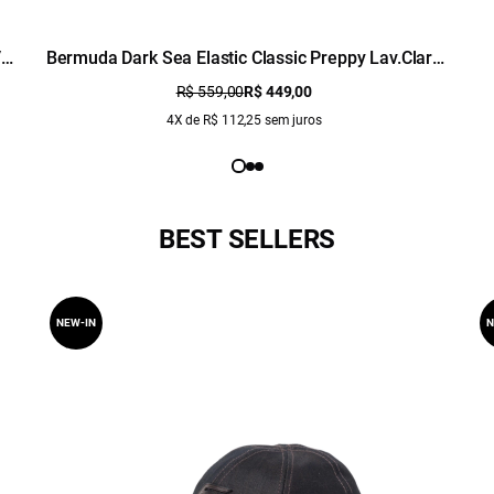
/
Bermuda Dark Sea Elastic Classic Preppy Lav.Claro
C/ Used
R$ 559,00
R$ 449,00
4X de R$ 112,25 sem juros
BEST SELLERS
NEW-IN
N