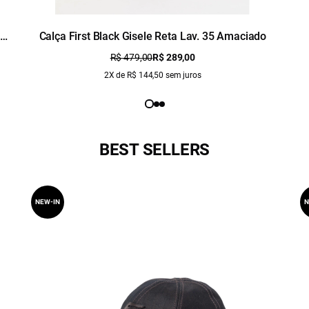
/
Calça First Black Gisele Reta Lav. 35 Amaciado
R$ 479,00
R$ 289,00
2X de R$ 144,50 sem juros
BEST SELLERS
NEW-IN
N