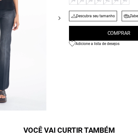
34
36
38
40
42
44
46
Descubra seu tamanho
Tabe
COMPRAR
Adicione a lista de desejos
VOCÊ VAI CURTIR TAMBÉM