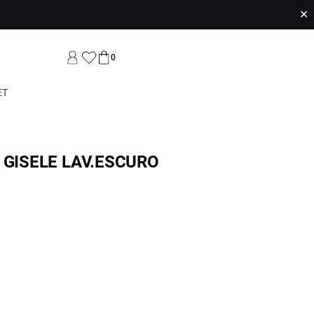
✕
0
ET
 GISELE LAV.ESCURO