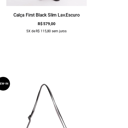
Calça First Black Slim Lav.Escuro
C
R$ 579,00
5X de R$ 115,80 sem juros
EW-IN
NEW-IN