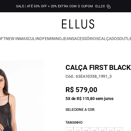
SALE | ATÉ 50% OFF + 20% EXTRA COM O CUPOM
ELL20
IFT
NEW IN
MASCULINO
FEMININO
JEANS
ACESSÓRIOS
CALÇADOS
OUTL
CALÇA FIRST BLACK
Cód.: 63EA10358_1991_3
R$ 579,00
5X de R$ 115,80 sem juros
SELECIONE A COR:
TAMANHO