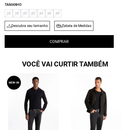
TAMANHO
36
38
40
42
44
46
48
Descubra seu tamanho
Tabela de Medidas
COMPRAR
VOCÊ VAI CURTIR TAMBÉM
NEW-IN