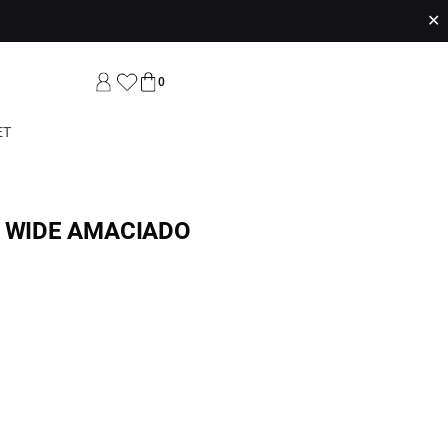
✕
0
ET
K WIDE AMACIADO