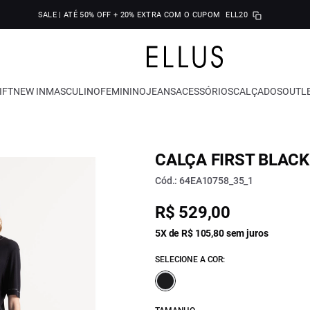
SALE | ATÉ 50% OFF + 20% EXTRA COM O CUPOM
ELL20
IFT
NEW IN
MASCULINO
FEMININO
JEANS
ACESSÓRIOS
CALÇADOS
OUTL
CALÇA FIRST BLAC
Cód.: 64EA10758_35_1
R$ 529,00
5X de R$ 105,80 sem juros
SELECIONE A COR: