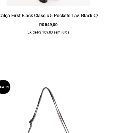
Calça First Black Classic 5 Pockets Lav. Black C/
Calça Fi
Luva
R$ 549,00
5X de R$ 109,80 sem juros
EW-IN
NEW-IN