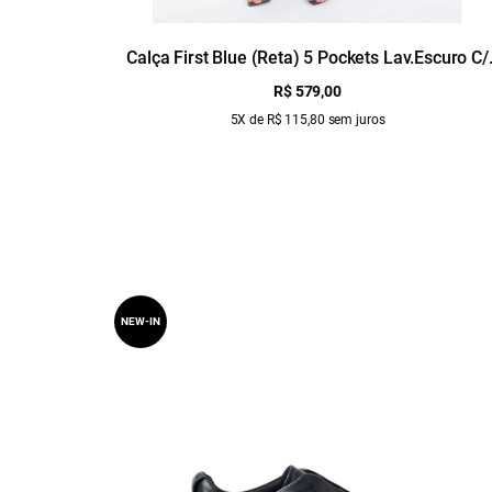
Calça First Blue (Reta) 5 Pockets Lav.Escuro C/
Used 1991-Lav.Escuro C/ Us
R$ 579,00
5X de R$ 115,80 sem juros
NEW-IN