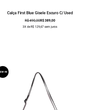
Calça First Blue Gisele Escuro C/ Used
Ca
R$ 490,00
R$ 389,00
3X de R$ 129,67 sem juros
EW-IN
NEW-IN