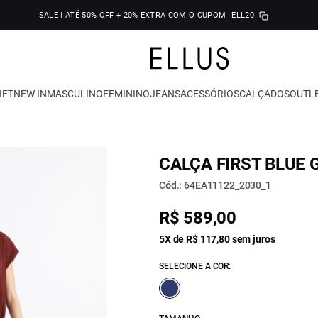
SALE | ATÉ 50% OFF + 20% EXTRA COM O CUPOM
ELL20
IFT
NEW IN
MASCULINO
FEMININO
JEANS
ACESSÓRIOS
CALÇADOS
OUTL
CALÇA FIRST BLUE 
Cód.: 64EA11122_2030_1
R$ 589,00
5X de R$ 117,80 sem juros
SELECIONE A COR: