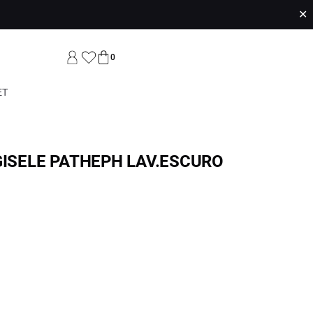
✕
0
ET
GISELE PATHEPH LAV.ESCURO