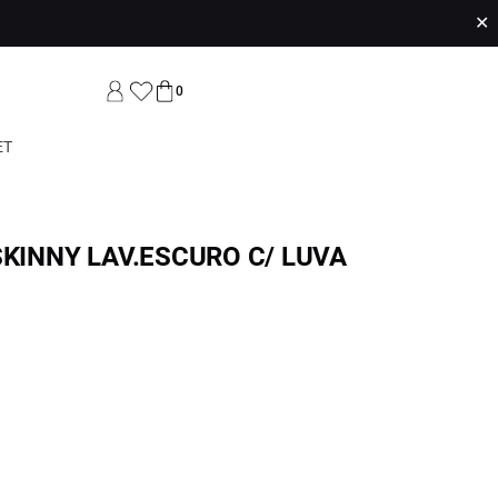
✕
0
ET
SKINNY LAV.ESCURO C/ LUVA