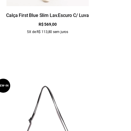
Calça First Blue Slim Lav.Escuro C/ Luva
Calça Je
R$ 569,00
5X de R$ 113,80 sem juros
EW-IN
NEW-IN