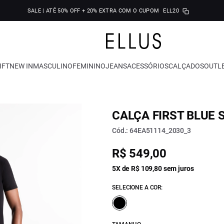
SALE | ATÉ 50% OFF + 20% EXTRA COM O CUPOM
ELL20
IFT
NEW IN
MASCULINO
FEMININO
JEANS
ACESSÓRIOS
CALÇADOS
OUTL
CALÇA FIRST BLUE 
Cód.: 64EA51114_2030_3
R$ 549,00
5X de R$ 109,80 sem juros
SELECIONE A COR: