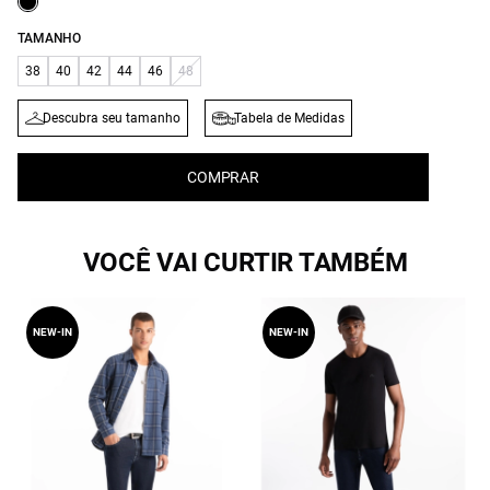
TAMANHO
38
40
42
44
46
48
Descubra seu tamanho
Tabela de Medidas
COMPRAR
VOCÊ VAI CURTIR TAMBÉM
NEW-IN
NEW-IN