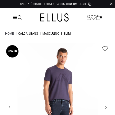
✕
SALE | ATÉ 50% OFF + 20% EXTRA COM O CUPOM
ELL20
0
|
|
|
HOME
CALÇA JEANS
MASCULINO
SLIM
NEW-IN