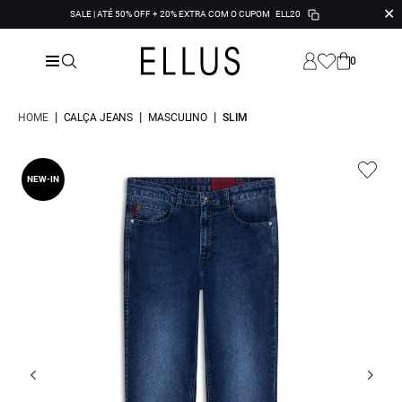
✕
SALE | ATÉ 50% OFF + 20% EXTRA COM O CUPOM
ELL20
0
|
|
|
HOME
CALÇA JEANS
MASCULINO
SLIM
NEW-IN