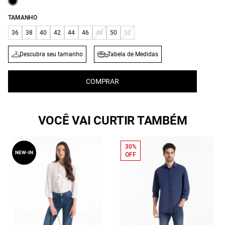
TAMANHO
36
38
40
42
44
46
48
50
52
Descubra seu tamanho
Tabela de Medidas
COMPRAR
VOCÊ VAI CURTIR TAMBÉM
30%
NEW-IN
OFF