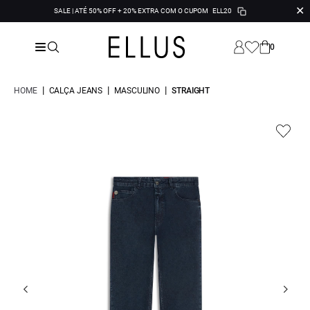
✕
SALE | ATÉ 50% OFF + 20% EXTRA COM O CUPOM
ELL20
0
|
|
|
HOME
CALÇA JEANS
MASCULINO
STRAIGHT