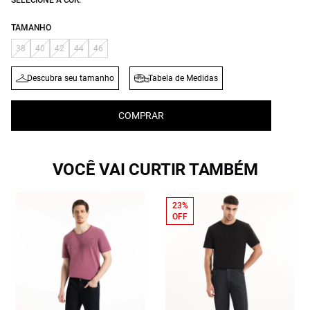
SELECIONE A COR:
TAMANHO
38
40
42
44
46
Descubra seu tamanho
Tabela de Medidas
COMPRAR
VOCÊ VAI CURTIR TAMBÉM
23%
OFF