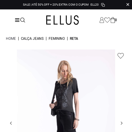
✕
SALE | ATÉ 50% OFF + 20% EXTRA COM O CUPOM
ELL20
0
|
|
|
HOME
CALÇA JEANS
FEMININO
RETA