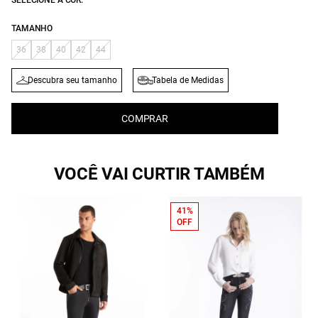
SELECIONE A COR:
TAMANHO
36
38
40
42
44
Descubra seu tamanho
Tabela de Medidas
COMPRAR
VOCÊ VAI CURTIR TAMBÉM
41%
OFF