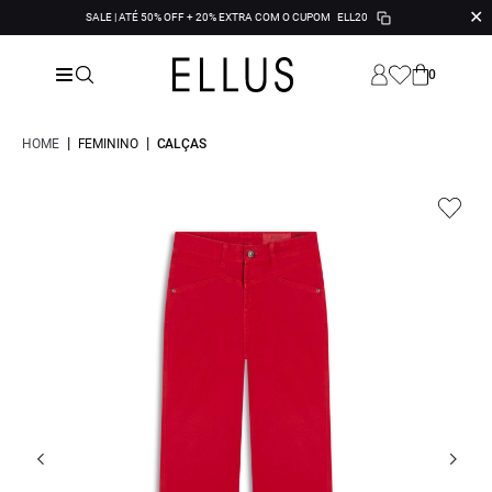
✕
SALE | ATÉ 50% OFF + 20% EXTRA COM O CUPOM
ELL20
0
|
|
HOME
FEMININO
CALÇAS