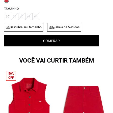
TAMANHO
36
38
40
42
44
Descubra seu tamanho
Tabela de Medidas
COMPRAR
VOCÊ VAI CURTIR TAMBÉM
50%
OFF