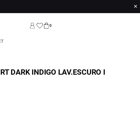
✕
0
ET
T DARK INDIGO LAV.ESCURO I