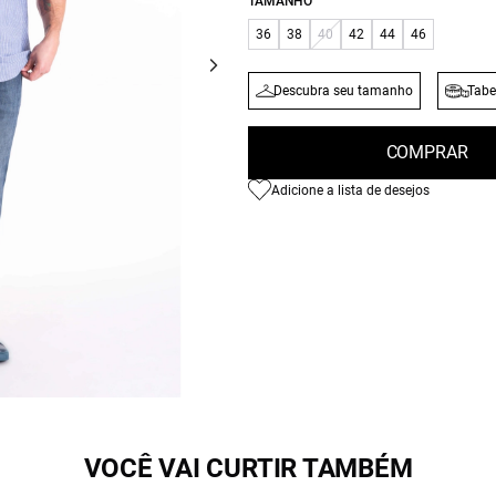
TAMANHO
36
38
40
42
44
46
Descubra seu tamanho
Tabe
COMPRAR
Adicione a lista de desejos
VOCÊ VAI CURTIR TAMBÉM