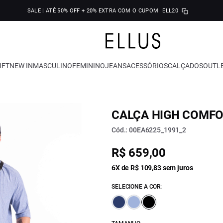
SALE | ATÉ 50% OFF + 20% EXTRA COM O CUPOM
ELL20
IFT
NEW IN
MASCULINO
FEMININO
JEANS
ACESSÓRIOS
CALÇADOS
OUTL
CALÇA HIGH COMFOR
Cód.: 00EA6225_1991_2
R$ 659,00
6X de R$ 109,83 sem juros
SELECIONE A COR: