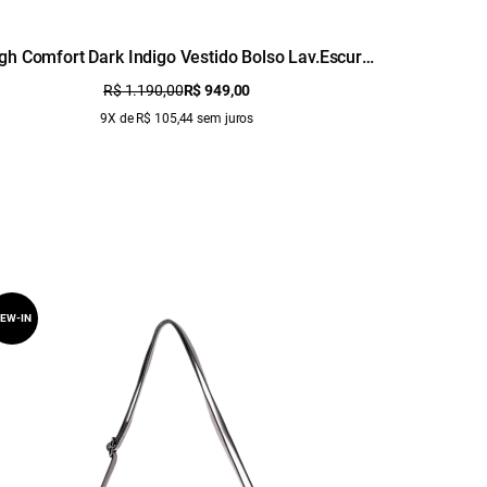
gh Comfort Dark Indigo Vestido Bolso Lav.Escuro
Vestido 
C/ Used
R$ 1.190,00
R$ 949,00
9X de R$ 105,44 sem juros
EW-IN
NEW-IN