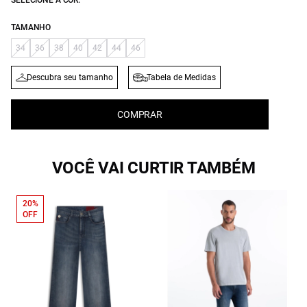
SELECIONE A COR:
TAMANHO
34
36
38
40
42
44
46
Descubra seu tamanho
Tabela de Medidas
COMPRAR
VOCÊ VAI CURTIR TAMBÉM
20%
OFF