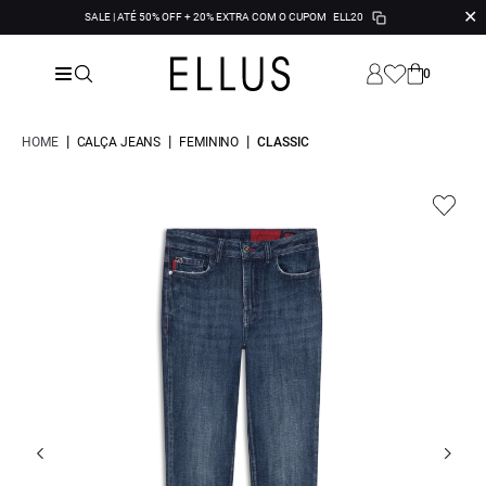
✕
SALE | ATÉ 50% OFF + 20% EXTRA COM O CUPOM
ELL20
0
|
|
|
HOME
CALÇA JEANS
FEMININO
CLASSIC