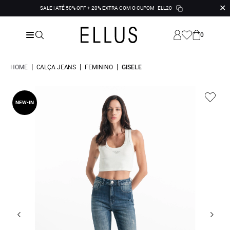
✕
SALE | ATÉ 50% OFF + 20% EXTRA COM O CUPOM
ELL20
0
|
|
|
HOME
CALÇA JEANS
FEMININO
GISELE
NEW-IN