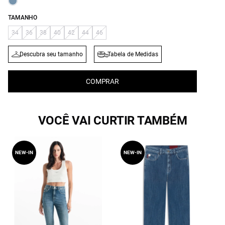
TAMANHO
34
36
38
40
42
44
46
Descubra seu tamanho
Tabela de Medidas
COMPRAR
VOCÊ VAI CURTIR TAMBÉM
NEW-IN
NEW-IN