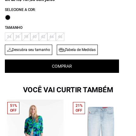
SELECIONE A COR:
TAMANHO
34
36
38
40
42
44
46
Descubra seu tamanho
Tabela de Medidas
COMPRAR
VOCÊ VAI CURTIR TAMBÉM
51%
21%
OFF
OFF