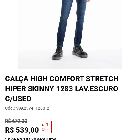
CALÇA HIGH COMFORT STRETCH
HIPER SKINNY 1283 LAV.ESCURO
C/USED
Cód.: 59A2974_1283_2
R$ 679,00
21%
R$ 539,00
OFF
5X de R$ 107,80 sem juros