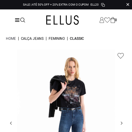
✕
SALE | ATÉ 50% OFF + 20% EXTRA COM O CUPOM
ELL20
0
|
|
|
HOME
CALÇA JEANS
FEMININO
CLASSIC