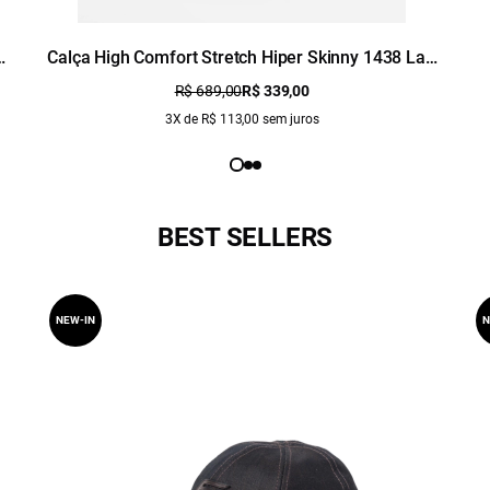
Calça High Comfort Stretch Hiper Skinny 1438 Lav.
Claro C/ Used
R$ 689,00
R$ 339,00
3X de R$ 113,00 sem juros
BEST SELLERS
NEW-IN
N