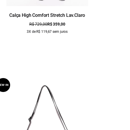
Calça High Comfort Stretch Lav.Claro
Calça 
R$ 729,00
R$ 359,00
3X de R$ 119,67 sem juros
EW-IN
NEW-IN