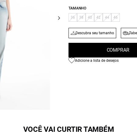
TAMANHO
36
38
40
42
44
46
Descubra seu tamanho
Tabe
COMPRAR
Adicione a lista de desejos
VOCÊ VAI CURTIR TAMBÉM