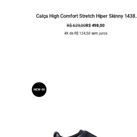
Calça High Comfort Stretch Hiper Skinny 1438
Lav.Claro C/ Used
R$ 629,00
R$ 498,00
4X de R$ 124,50 sem juros
NEW-IN