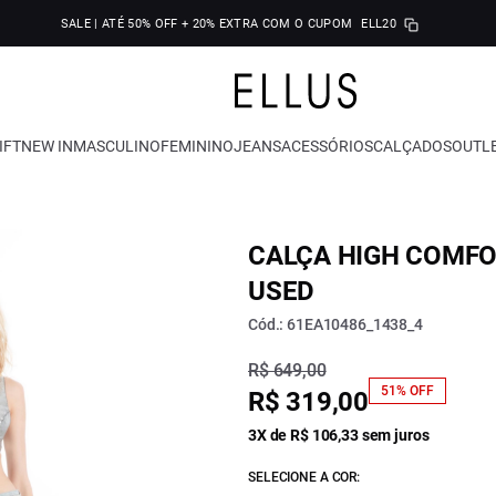
SALE | ATÉ 50% OFF + 20% EXTRA COM O CUPOM
ELL20
IFT
NEW IN
MASCULINO
FEMININO
JEANS
ACESSÓRIOS
CALÇADOS
OUTL
CALÇA HIGH COMFO
USED
Cód.: 61EA10486_1438_4
R$ 649,00
51% OFF
R$ 319,00
3X de R$ 106,33 sem juros
SELECIONE A COR: