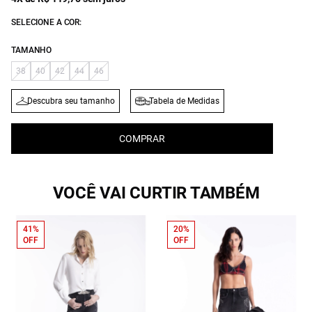
SELECIONE A COR:
TAMANHO
38
40
42
44
46
Descubra seu tamanho
Tabela de Medidas
COMPRAR
VOCÊ VAI CURTIR TAMBÉM
41%
20%
OFF
OFF