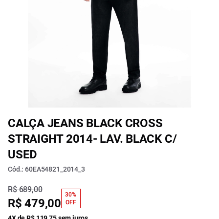
CALÇA JEANS BLACK CROSS
STRAIGHT 2014- LAV. BLACK C/
USED
Cód.: 60EA54821_2014_3
R$ 689,00
30%
R$ 479,00
OFF
4X de R$ 119,75 sem juros