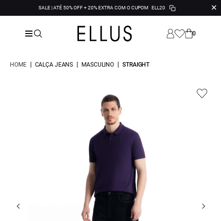
✕
SALE | ATÉ 50% OFF + 20% EXTRA COM O CUPOM
ELL20
0
|
|
|
HOME
CALÇA JEANS
MASCULINO
STRAIGHT